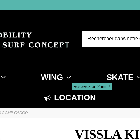
WING
SKATE
Réservez en 2 min !
LOCATION
RO COMP GADOO
VISSLA K