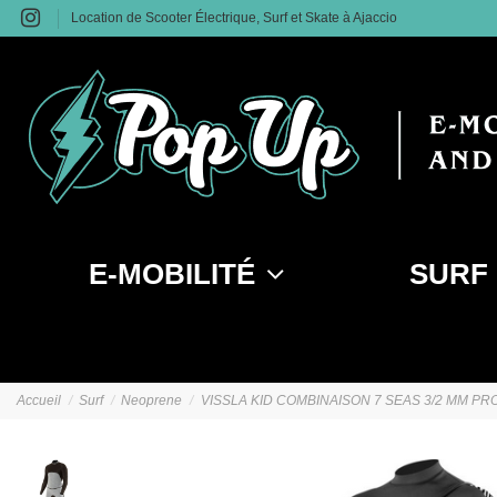
Location de Scooter Électrique, Surf et Skate à Ajaccio
E-MOBILITÉ
SURF
Accueil
Surf
Neoprene
VISSLA KID COMBINAISON 7 SEAS 3/2 MM P