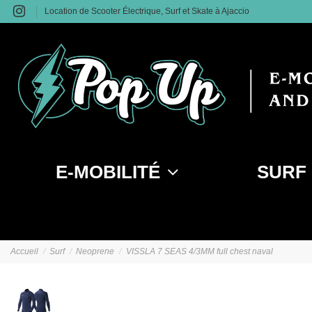
Location de Scooter Électrique, Surf et Skate à Ajaccio
E-MOBILITÉ
SURF
Accueil
Surf
Neoprene
VISSLA 7 SEAS 4/3MM full chest naval