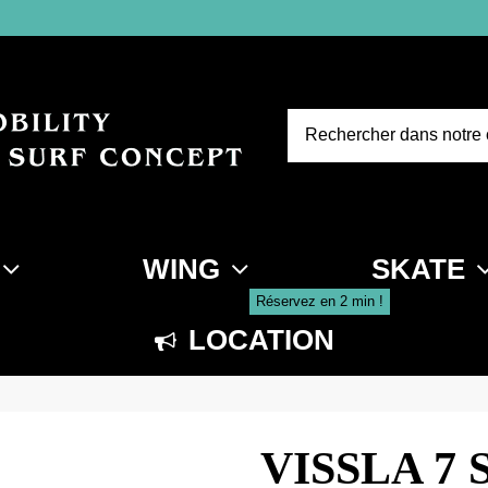
WING
SKATE
Réservez en 2 min !
LOCATION
VISSLA 7 