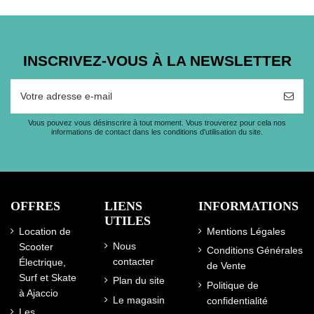
INSCRIVEZ-VOUS À LA NEWSLETTER
Vous pouvez vous désinscrire à tout moment. Vous trouverez pour cela nos
informations de contact dans les conditions d'utilisation du site.
OFFRES
LIENS
INFORMATIONS
UTILES
Location de
Mentions Légales
Nous
Scooter
Conditions Générales
contacter
Électrique,
de Vente
Surf et Skate
Plan du site
Politique de
à Ajaccio
Le magasin
confidentialité
Les