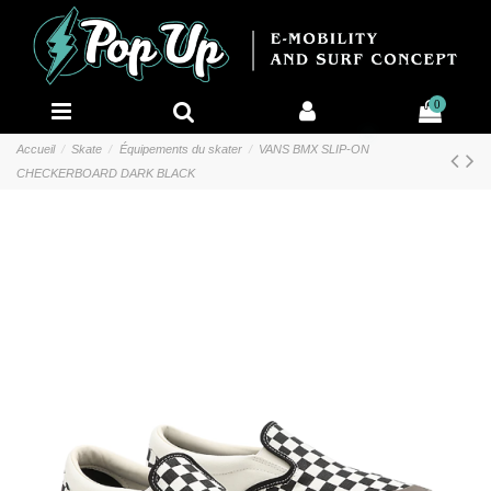
0
Accueil
Skate
Équipements du skater
VANS BMX SLIP-ON
CHECKERBOARD DARK BLACK