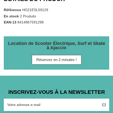
Référence
HO21ESL59129
En stock
2 Produits
EAN-13
8414867591298
Location de Scooter Électrique, Surf et Skate
à Ajaccio
Réservez en 2 minutes !
INSCRIVEZ-VOUS À LA NEWSLETTER