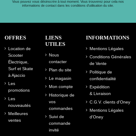
Vous pouvez vous désinscrire à tout moment. Vous trouverez pour cela nos
informations de contact dans les conditions d'utilisation du site.
OFFRES
LIENS
INFORMATIONS
UTILES
Location de
Mentions Légales
Nous
Scooter
Conditions Générales
contacter
Électrique,
de Vente
Surf et Skate
Plan du site
Politique de
à Ajaccio
Le magasin
confidentialité
Les
Mon compte
Expédition
promotions
& Livraison
Historique de
Les
vos
C.G.V. clients d'Oney
nouveautés
commandes
Mentions Légales
Meilleures
Suivi de
d'Oney
ventes
commande
invité