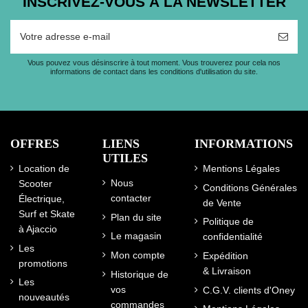
INSCRIVEZ-VOUS À LA NEWSLETTER
Vous pouvez vous désinscrire à tout moment. Vous trouverez pour cela nos
informations de contact dans les conditions d'utilisation du site.
OFFRES
LIENS
INFORMATIONS
UTILES
Location de
Mentions Légales
Nous
Scooter
Conditions Générales
contacter
Électrique,
de Vente
Surf et Skate
Plan du site
Politique de
à Ajaccio
Le magasin
confidentialité
Les
Mon compte
Expédition
promotions
& Livraison
Historique de
Les
vos
C.G.V. clients d'Oney
nouveautés
commandes