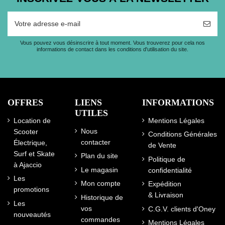
Vous pouvez vous désinscrire à tout moment. Vous trouverez pour cela nos
informations de contact dans les conditions d'utilisation du site.
OFFRES
LIENS
INFORMATIONS
UTILES
Location de
Mentions Légales
Nous
Scooter
Conditions Générales
contacter
Électrique,
de Vente
Surf et Skate
Plan du site
Politique de
à Ajaccio
Le magasin
confidentialité
Les
Mon compte
Expédition
promotions
& Livraison
Historique de
Les
vos
C.G.V. clients d'Oney
nouveautés
commandes
Mentions Légales