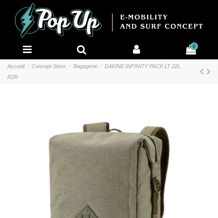
0
Accueil
Concept Store
Bagagerie
DAKINE INFINITY PACK LT 22L
R2R