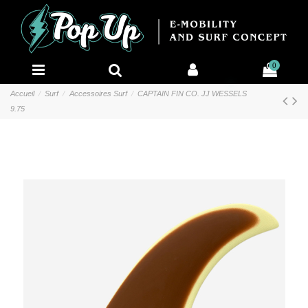
0
Accueil
Surf
Accessoires Surf
CAPTAIN FIN CO. JJ WESSELS
9.75