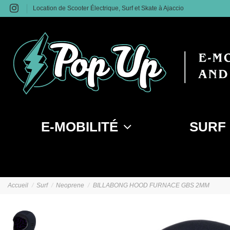
Location de Scooter Électrique, Surf et Skate à Ajaccio
E-MOBILITÉ
SURF
Accueil
Surf
Neoprene
BILLABONG HOOD FURNACE GBS 2MM