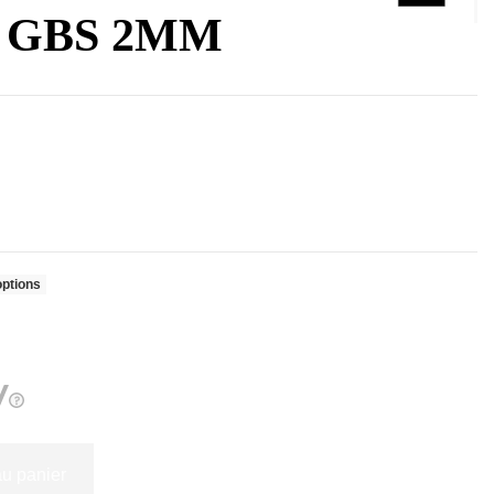
 GBS 2MM
options
au panier