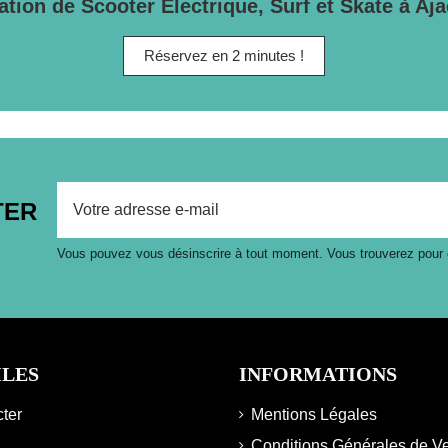
ation de Scooter Électrique, Surf et Skate à Aja
Réservez en 2 minutes !
TER
Vous pouvez vous désinscrire à tout moment. Vous trouverez pour cel
ILES
INFORMATIONS
ter
Mentions Légales
Conditions Générales de V